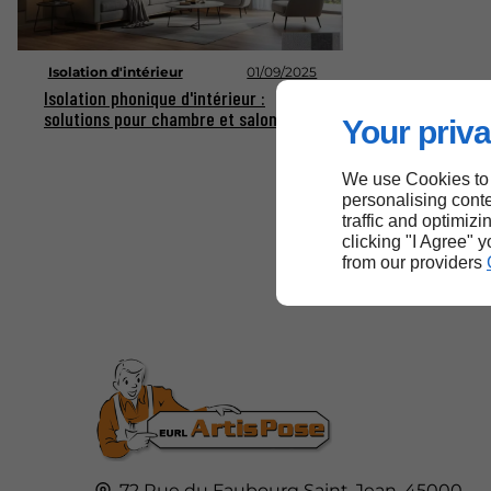
Isolation d'intérieur
01/09/2025
Isolation phonique d'intérieur :
solutions pour chambre et salon
Your priva
We use Cookies to
personalising conte
traffic and optimizi
clicking "I Agree" 
from our providers
72 Rue du Faubourg Saint-Jean,
45000