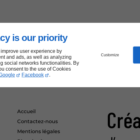
cy is our priority
 improve user experience by
Customize
nt and ads, as well as analyzing
ng social networks functionalities. By
you consent to the use of Cookies
Google
Facebook
.
Créa
Accueil
Contactez-nous
Mentions légales