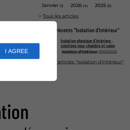
Janvier
2026
2025
(1)
(4)
(5)
Tous les articles
Articles récents "Isolation d'intérieur"
Isolation phonique d'intérieur :
solutions pour chambre et salon
I AGREE
Isolation d'intérieur
01/09/2025
Plus d'articles "Isolation d'intérieur"
tion