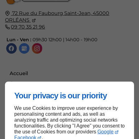
72 Rue du Faubourg Saint-Jean,
45000
ORLÉANS
09 70 35 21 96
Lun - Ven :
09h30 12h00 | 14h00 - 19h00
Accueil
Contactez-nous
Mentions légales
Your privacy is our priority
Plan du site
We use Cookies to improve user experience by
personalising content and ads, as well as
analyzing traffic and optimizing social networks
functionalities. By clicking "I Agree" you consent to
Haut de page
the use of Cookies from our providers
Google
Facebook
.