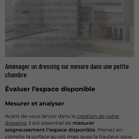
défi, mais avec une planification judicieuse
et quelques astuces, il est tout à fait
possible de maximiser l'espace tout en
créant un coin de rangement fonctionnel et
esthétique. Cet article explore les
différentes étapes et éléments à considérer
pour réussir cet aménagement.
Aménager un dressing sur mesure dans une petite
chambre
Évaluer l’espace disponible
Mesurer et analyser
Avant de vous lancer dans la
création de votre
dressing
, il est essentiel de
mesurer
soigneusement l’espace disponible
. Prenez en
compte la surface au sol, mais aussi la hauteur sous