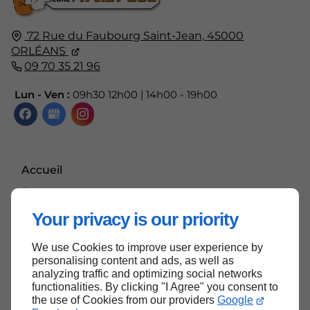
72 Rue du Faubourg Saint-Jean,
45000
ORLÉANS
09 70 35 21 96
Lun - Ven :
09h30 12h00 | 14h00 - 19h00
Accueil
Contactez-nous
Mentions légales
Your privacy is our priority
Plan du site
We use Cookies to improve user experience by
personalising content and ads, as well as
analyzing traffic and optimizing social networks
functionalities. By clicking "I Agree" you consent to
Haut de page
the use of Cookies from our providers
Google